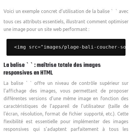
Voici un exemple concret d’utilisation de la balise `
` avec
tous ces attributs essentiels, illustrant comment optimiser
une image pour un site web performant :
 <img src="images/plage-bali-coucher-sole
La balise ` ` : maîtrise totale des images
responsives en HTML
La balise ` ` offre un niveau de contrôle supérieur sur
l’affichage des images, vous permettant de proposer
différentes versions d’une même image en fonction des
caractéristiques de l’appareil de l’utilisateur (taille de
l’écran, résolution, format de fichier supporté, etc.). Cette
flexibilité est essentielle pour implémenter des images
responsives qui s’adaptent parfaitement à tous les