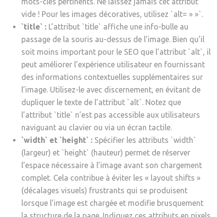
mots-clés pertinents. Ne laissez jamais cet attribut
vide ! Pour les images décoratives, utilisez `alt= » »`.
`title` :
L’attribut `title` affiche une info-bulle au
passage de la souris au-dessus de l’image. Bien qu’il
soit moins important pour le SEO que l’attribut `alt`, il
peut améliorer l’expérience utilisateur en fournissant
des informations contextuelles supplémentaires sur
l’image. Utilisez-le avec discernement, en évitant de
dupliquer le texte de l’attribut `alt`. Notez que
l’attribut `title` n’est pas accessible aux utilisateurs
naviguant au clavier ou via un écran tactile.
`width` et `height` :
Spécifier les attributs `width`
(largeur) et `height` (hauteur) permet de réserver
l’espace nécessaire à l’image avant son chargement
complet. Cela contribue à éviter les « layout shifts »
(décalages visuels) frustrants qui se produisent
lorsque l’image est chargée et modifie brusquement
la structure de la page. Indiquez ces attributs en pixels